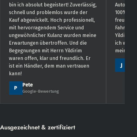
bin ich absolut begeistert! Zuverlässig,
Autohändl
schnell und problemlos wurde der
100% eing
Kauf abgewickelt. Hoch professionell,
freundlic
mit hervorragendem Service und
Fahrzeug 
ungewöhnlicher Kulanz wurden meine
Yildirim 
Erwartungen übertroffen. Und die
ich wiede
Begegnungen mit Herrn Yildirim
meine Ers
waren offen, klar und freundlich. Er
JC 
J
ist ein Händler, dem man vertrauen
Goo
kann!
Pete
P
Google-Bewertung
Ausgezeichnet & zertifiziert