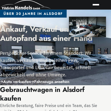
ÜBER 30 JAHRE IN ALSDORF
SHOWREEL
Ankauf, Verkauf und
Autopfand aus einer Hand
Persönlicher Service an einem Standort: Wir
kaufen, verkaufen und beleihen PKW,
Transporter und LKW, fair bewertet, schnell
abgewickelt und ohne Umwege.
Auto verkaufen
Fahrzeuge ansehen
Gebrauchtwagen in Alsdorf
kaufen
Ehrliche Beratung, faire Preise und ein Team, das Sie