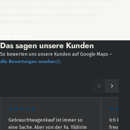
Bei uns sprechen Sie nicht mit einer Hotline, sondern
direkt mit Ergün Yildirim und seinem Team, vom
ersten Gespräch bis zur Übergabe Ihr fester
Ansprechpartner.
Mehr über uns
Das sagen unsere Kunden
So bewerten uns unsere Kunden auf Google Maps –
alle Bewertungen ansehen
.
★★★★★
★★★
Gebrauchtwagenkauf ist immer so
Ich kann 
eine Sache. Aber von der Fa. Yildirim
freundlic