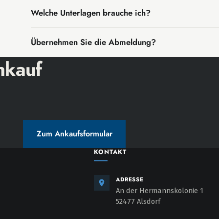
Den vereinbarten Betrag erhalten Sie bei der Ü
Welche Unterlagen brauche ich?
noch am selben Tag.
Fahrzeugschein, Fahrzeugbrief und alle Schlüs
Übernehmen Sie die Abmeldung?
nkauf
Auf Wunsch melden wir das Fahrzeug für Sie ab
Zum Ankaufsformular
KONTAKT
ADRESSE
An der Hermannskolonie 1
52477 Alsdorf