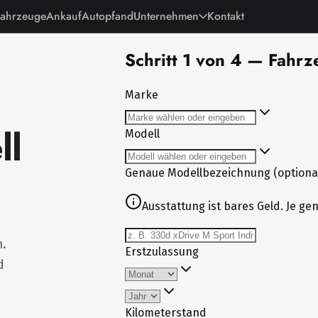
ahrzeuge
Ankauf
Autopfand
Unternehmen
Kontakt
ll
n.
d