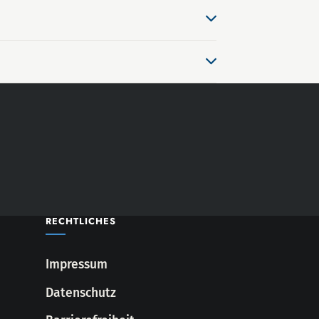
bergabe in Alsdorf, in der Regel
sel. Den Rest klären wir gemeinsam.
.
RECHTLICHES
Impressum
Datenschutz