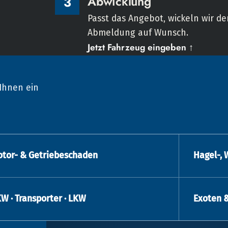
Abwicklung
3
Passt das Angebot, wickeln wir den
Abmeldung auf Wunsch.
Jetzt Fahrzeug eingeben ↑
Ihnen ein
tor- & Getriebeschaden
Hagel-, 
W · Transporter · LKW
Exoten 